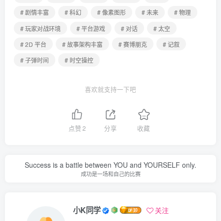
# 剧情丰富
# 科幻
# 像素图形
# 未来
# 物理
# 玩家对战环境
# 平台游戏
# 对话
# 太空
# 2D 平台
# 故事架构丰富
# 赛博朋克
# 记叙
# 子弹时间
# 时空操控
喜欢就支持一下吧
点赞
2
分享
收藏
Success is a battle between YOU and YOURSELF only.
成功是一场和自己的比赛
小K同学
关注