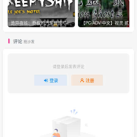
诡异夜班：乔叔的汽车旅馆/Creepy Shift: Uncle Joe’s Motel v1.3.8|恐怖冒险|容量5.7GB|免安装绿色中文版
【PC/A
评论
抢沙发
请登录后发表评论
登录
注册