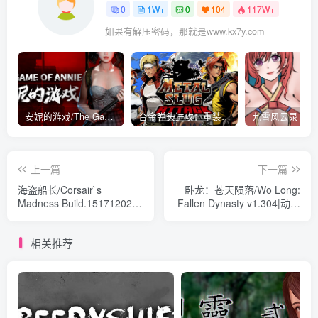
0
1W+
0
104
117W+
如果有解压密码，那就是www.kx7y.com
安妮的游戏/The Game of Annie v0.99981|射击动作|容量14.6GB|免安装绿色中文版
合金弹头进攻：重装上阵/METAL SLUG ATTACK RELOADED Build.16214511|策略模拟|容量2.7GB|免安装绿色中文版
上一篇
下一篇
海盗船长/Corsair`s
卧龙：苍天陨落/Wo Long:
Madness Build.15171202|
Fallen Dynasty v1.304|动作
动作冒险|容量121MB|免安
冒险|容量59.8GB|免安装绿
装绿色中文版
色中文版
相关推荐