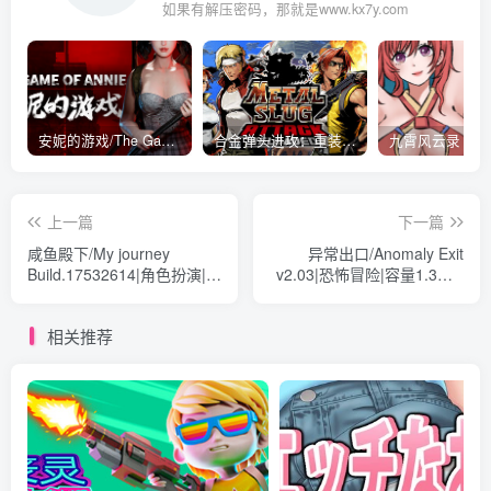
如果有解压密码，那就是www.kx7y.com
安妮的游戏/The Game of Annie v0.99981|射击动作|容量14.6GB|免安装绿色中文版
合金弹头进攻：重装上阵/METAL SLUG ATTACK RELOADED Build.16214511|策略模拟|容量2.7GB|免安装绿色中文版
上一篇
下一篇
咸鱼殿下/My journey
异常出口/Anomaly Exit
Build.17532614|角色扮演|容
v2.03|恐怖冒险|容量1.3GB|
量31.1GB|免安装绿色中文
免安装绿色中文版
版
相关推荐