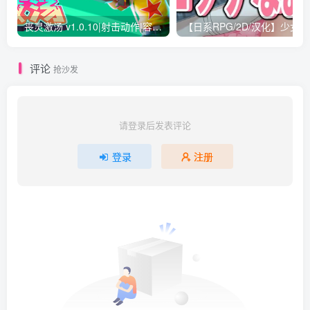
丧灵激汤 v1.0.10|射击动作|容量2.2GB|免安装绿色中文版
【日
评论
抢沙发
请登录后发表评论
登录
注册