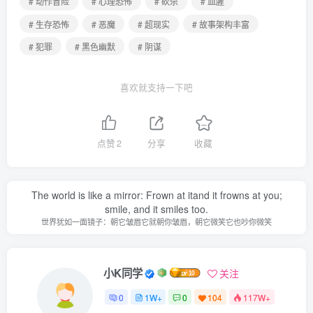
# 动作冒险
# 心理恐怖
# 砍杀
# 血腥
# 生存恐怖
# 恶魔
# 超现实
# 故事架构丰富
# 犯罪
# 黑色幽默
# 阴谋
喜欢就支持一下吧
点赞
2
分享
收藏
The world is like a mirror: Frown at itand it frowns at you;
smile, and it smiles too.
世界犹如一面镜子：朝它皱眉它就朝你皱眉，朝它微笑它也吵你微笑
小K同学
关注
0
1W+
0
104
117W+