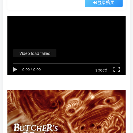
登录购买
Video load failed
speed
0:00
/
0:00