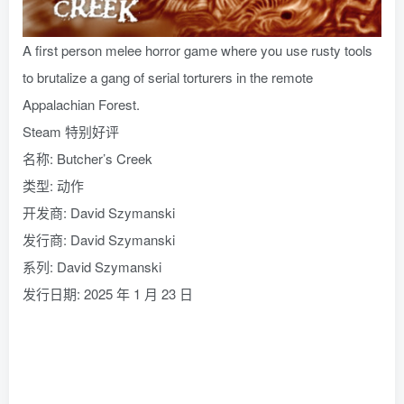
A first person melee horror game where you use rusty tools
to brutalize a gang of serial torturers in the remote
Appalachian Forest.
Steam 特别好评
名称: Butcher’s Creek
类型: 动作
开发商: David Szymanski
发行商: David Szymanski
系列: David Szymanski
发行日期: 2025 年 1 月 23 日