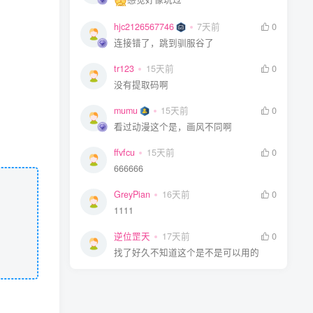
hjc2126567746
hjc2126567746
7天前
7天前
0
0
连接错了，跳到驯服谷了
连接错了，跳到驯服谷了
tr123
tr123
15天前
15天前
0
0
没有提取码啊
没有提取码啊
mumu
mumu
15天前
15天前
0
0
看过动漫这个是，画风不同啊
看过动漫这个是，画风不同啊
ffvfcu
ffvfcu
15天前
15天前
0
0
666666
666666
GreyPian
GreyPian
16天前
16天前
0
0
1111
1111
逆位罡天
逆位罡天
17天前
17天前
0
0
找了好久不知道这个是不是可以用的
找了好久不知道这个是不是可以用的