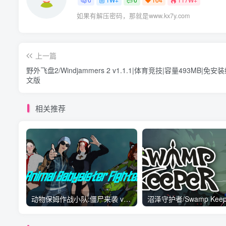
如果有解压密码，那就是www.kx7y.com
上一篇
野外飞盘2/Windjammers 2 v1.1.1|体育竞技|容量493MB|免
文版
相关推荐
动物保姆作战小队:僵尸来袭 v20220522|射击动作|容量9.2GB|免安装绿色中文版