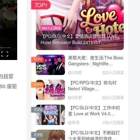
TOP1
TOP1
252人已阅读
252人已阅读
【PC/SLG/中文】爱情酒店模拟器 LOVE
【PC/SLG/中文】爱情酒店模拟器 LOVE
Hotel Simulator Build.2418357...
Hotel Simulator Build.2418357...
黑帮大佬：夜生活/The Boss
黑帮大佬：夜生活/The Boss
TOP2
TOP2
Gangsters : Nightlife
Gangsters : Nightlife
Build.21376939|模拟经营|容
Build.21376939|模拟经营|容
3天前
3天前
222人已阅读
222人已阅读
量8.4GB|免安装绿色中文版
量8.4GB|免安装绿色中文版
包括官
【PC/RPG/中文】祢鸟村
【PC/RPG/中文】祢鸟村
TOP3
TOP3
0 座钜
Netori Village
Netori Village
Build.24194835 STEAM官
Build.24194835 STEAM官
3天前
3天前
222人已阅读
222人已阅读
方中文版【540MB】
方中文版【540MB】
【PC/SLG/中文】工作中的
【PC/SLG/中文】工作中的
TOP4
TOP4
爱 Love at Work V4.0
爱 Love at Work V4.0
STEAM官方中文版
STEAM官方中文版
昨天
昨天
159人已阅读
159人已阅读
【3.1GB】
【3.1GB】
【PC/SLG/中文】不断殴打
【PC/SLG/中文】不断殴打
TOP5
TOP5
少女直到她崩溃的游戏
少女直到她崩溃的游戏