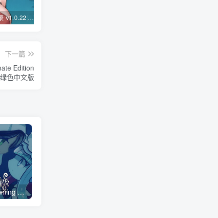
九霄风云录 v1.0.22|策略模拟|容量488MB|免安装绿色中文版
二战前线合集/Commando Collection Build.19088042|动作冒险|容量329M|免安装绿色中文版
雪凤山/Secret Opera Build.16484411|解谜冒险|容量4.3GB|免安装绿色中文版
下一篇
e Edition
免安装绿色中文版
孽尘海的沉沦之歌/Drowning Song of the Stagnant Sea Build.24103237|动作冒险|容量882MB|免安装绿色中文版
【ADV/中文】最好不要遵守的承诺 V0.9.0 STEAM官方中文版【1.9G】