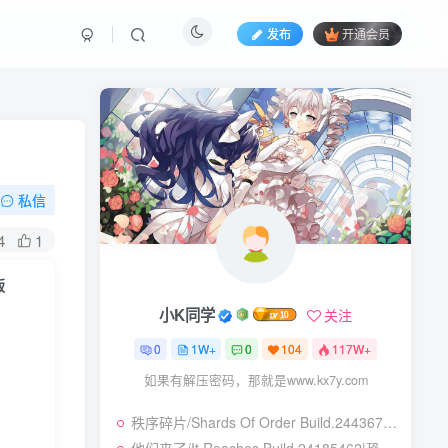
发布
开通会员
私信
4
1
版
小K同学
小K同学
关注
关注
0
0
1W+
1W+
0
0
104
104
117W+
117W+
如果有解压密码，那就是www.kx7y.com
如果有解压密码，那就是www.kx7y.com
秩序碎片/Shards Of Order Build.24436710|角色扮演|容量2.9GB|免安装绿色中文版
秩序碎片/Shards Of Order Build.24436710|角色扮演|容量2.9GB|免安装绿色中文版