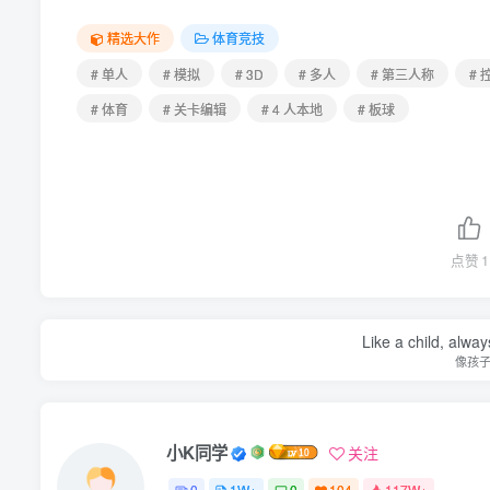
精选大作
体育竞技
# 单人
# 模拟
# 3D
# 多人
# 第三人称
# 
# 体育
# 关卡编辑
# 4 人本地
# 板球
点赞
1
Like a child, alway
像孩
小K同学
关注
0
1W+
0
104
117W+