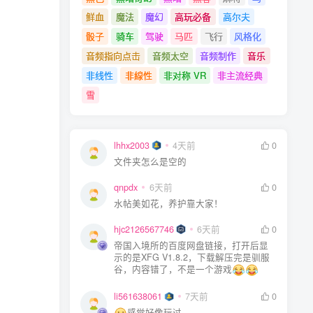
鲜血
魔法
魔幻
高玩必备
高尔夫
骰子
骑车
驾驶
马匹
飞行
风格化
音频指向点击
音频太空
音频制作
音乐
非线性
非線性
非对称 VR
非主流经典
雪
lhhx2003
lhhx2003
4天前
4天前
0
0
文件夹怎么是空的
文件夹怎么是空的
qnpdx
qnpdx
6天前
6天前
0
0
水帖美如花，养护靠大家！
水帖美如花，养护靠大家！
hjc2126567746
hjc2126567746
6天前
6天前
0
0
帝国入境所的百度网盘链接，打开后显
帝国入境所的百度网盘链接，打开后显
示的是XFG V1.8.2，下载解压完是驯服
示的是XFG V1.8.2，下载解压完是驯服
谷，内容错了，不是一个游戏
谷，内容错了，不是一个游戏
li561638061
li561638061
7天前
7天前
0
0
感觉好像玩过
感觉好像玩过