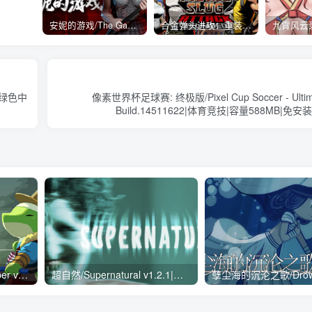
安妮的游戏/The Game of Annie v0.99981|射击动作|容量14.6GB|免安装绿色中文版
合金弹头进攻：重装上阵/METAL SLUG ATTACK RELOADED Build.16214511|策略模拟|容量2.7GB|免安装绿色中文版
安装绿色中
像素世界杯足球赛: 终极版/Pixel Cup Soccer - Ultimat
Build.14511622|体育竞技|容量588MB|
沼泽守护者/Swamp Keeper v1.20a|动作冒险|容量1.1GB|免安装绿色中文版
超自然/Supernatural v1.2.1|恐怖冒险|容量10.5GB|免安装绿色中文版