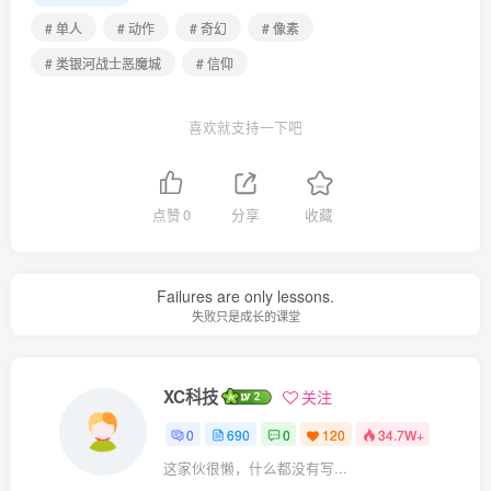
# 单人
# 动作
# 奇幻
# 像素
# 类银河战士恶魔城
# 信仰
喜欢就支持一下吧
点赞
0
分享
收藏
Failures are only lessons.
失败只是成长的课堂
XC科技
关注
0
690
0
120
34.7W+
这家伙很懒，什么都没有写...