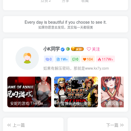
点赞
2
分享
收藏
Every day is beautiful if you choose to see it.
如果你愿意去发现，其实每一天都很美
小K同学
关注
0
1W+
0
104
117W+
如果有解压密码，那就是www.kx7y.com
安妮的游戏/The Game of Annie v0.99981|射击动作|容量14.6GB|免安装绿色中文版
合金弹头进攻：重装上阵/METAL SLUG ATTACK RELOADED Build.16214511|策略模拟|容量2.7GB|免安装绿色中文版
上一篇
下一篇