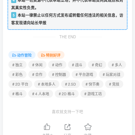
其真实性负责。
5
本站一律禁止以任何方式发布或转载任何违法的相关信息，访
客发现请向站长举报
THE END
动作冒险
特别好评
# 独立
# 休闲
# 动作
# 战斗
# 奇幻
# 多人
# 彩色
# 合作
# 控制器
# 平台游戏
# 玩家对战
# 2D 平台
# 本地多人
# 2.5D
# 快节奏
# 竞技
# 格斗
# 4 人本地
# 2D 格斗
# 游戏工坊
喜欢就支持一下吧