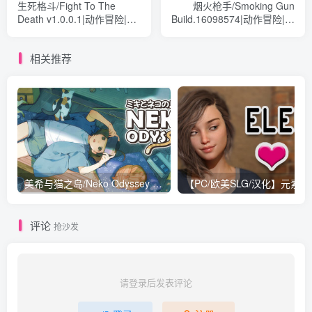
生死格斗/Fight To The
烟火枪手/Smoking Gun
Death v1.0.0.1|动作冒险|容
Build.16098574|动作冒险|容
量2.5GB|免安装绿色中文版
量1.6GB|免安装绿色中文版
相关推荐
美希与猫之岛/Neko Odyssey v1.0.3|动作冒险|容量3.2GB|免安装绿色中文版
【PC
评论
抢沙发
请登录后发表评论