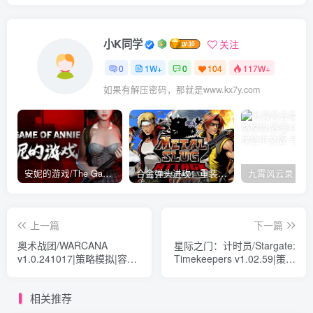
小K同学
关注
0
1W+
0
104
117W+
如果有解压密码，那就是www.kx7y.com
安妮的游戏/The Game of Annie v0.99981|射击动作|容量14.6GB|免安装绿色中文版
合金弹头进攻：重装上阵/METAL SLUG ATTACK RELOADED Build.16214511|策略模拟|容量2.7GB|免安装绿色中文版
上一篇
下一篇
奥术战团/WARCANA
星际之门：计时员/Stargate:
v1.0.241017|策略模拟|容量
Timekeepers v1.02.59|策略
2.2GB|免安装绿色中文版
模拟|容量34.1GB|免安装绿
色中文版
相关推荐