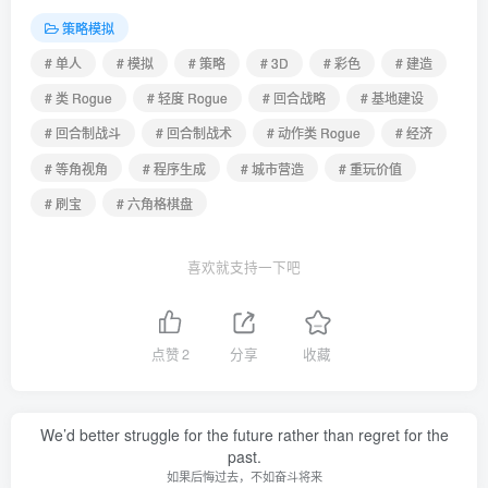
策略模拟
# 单人
# 模拟
# 策略
# 3D
# 彩色
# 建造
# 类 Rogue
# 轻度 Rogue
# 回合战略
# 基地建设
# 回合制战斗
# 回合制战术
# 动作类 Rogue
# 经济
# 等角视角
# 程序生成
# 城市营造
# 重玩价值
# 刷宝
# 六角格棋盘
喜欢就支持一下吧
点赞
2
分享
收藏
We’d better struggle for the future rather than regret for the
past.
如果后悔过去，不如奋斗将来