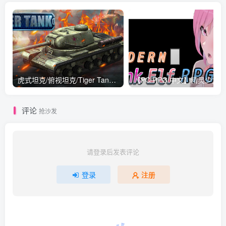
虎式坦克/俯视坦克/Tiger Tank v6400230|策略模拟|容量278MB|免安装绿色中文版
评论
抢沙发
请登录后发表评论
登录
注册