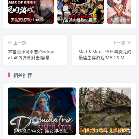
安妮的游戏/The Game of Annie v0.99981|射击动作|容量14.6GB|免安装绿色中文版
合金弹头进攻：重装上阵/METAL SLUG ATTACK RELOADED Build.16214511|策略模拟|容量2.7GB|免安装绿色中文版
上一篇
下一篇
宇宙魔弹哥卓普/Godrop
Mad & Max：僵尸与恐龙的
v1.402|弹幕射击|容量
最佳生存游戏/MAD & MAX:
1.4GB|免安装绿色中文版
The Best Survival game
with Zombies and
相关推荐
Dinosaurs Build.14780035|
动作冒险|容量1GB|免安装绿
色中文版
【PC/SLG/中文】魔女神模拟器 Dominatrix Simulator V2.6.0 STEAM官方中文版【10.2G】