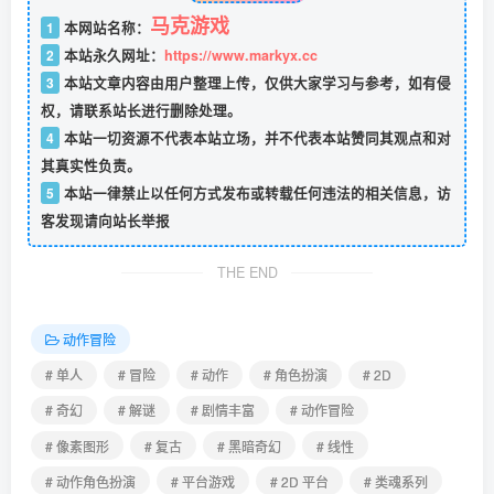
马克游戏
1
本网站名称：
2
本站永久网址：
https://www.markyx.cc
3
本站文章内容由用户整理上传，仅供大家学习与参考，如有侵
权，请联系站长进行删除处理。
4
本站一切资源不代表本站立场，并不代表本站赞同其观点和对
其真实性负责。
5
本站一律禁止以任何方式发布或转载任何违法的相关信息，访
客发现请向站长举报
THE END
动作冒险
# 单人
# 冒险
# 动作
# 角色扮演
# 2D
# 奇幻
# 解谜
# 剧情丰富
# 动作冒险
# 像素图形
# 复古
# 黑暗奇幻
# 线性
# 动作角色扮演
# 平台游戏
# 2D 平台
# 类魂系列