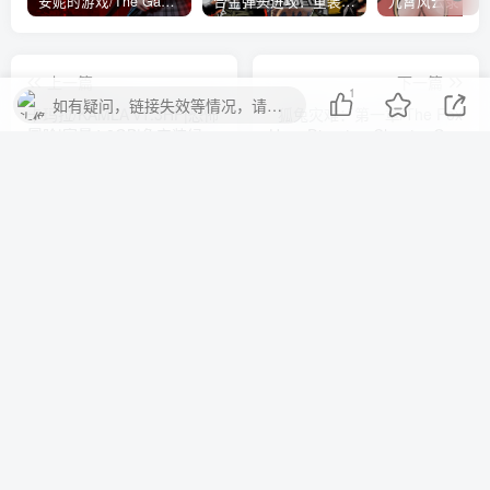
安妮的游戏/The Game of Annie v0.99981|射击动作|容量14.6GB|免安装绿色中文版
合金弹头进攻：重装上阵/METAL SLUG ATTACK RELOADED Build.16214511|策略模拟|容量2.7GB|免安装绿色中文版
上一篇
下一篇
1
如有疑问，链接失效等情况，请留言。
卡玛拉/KAMLA v1.3HF|恐怖
狐兔灾难：第一章/The Fox
冒险|容量4.8GB|免安装绿色
Hare Disaster: Chapter One
中文版
v1.04|恐怖冒险|容量2.1GB|
免安装绿色中文版
相关推荐
【PC/ACT/中文】午夜银魔城 Midnight Castle Succubus Build.5667683 STEAM官方中文版【200M】
评论
抢沙发