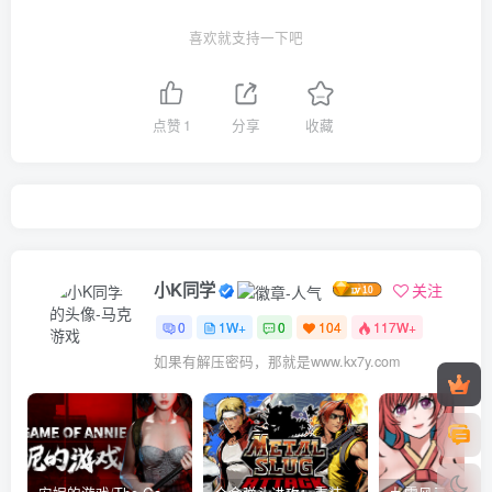
喜欢就支持一下吧
点赞
1
分享
收藏
小K同学
关注
0
1W+
0
104
117W+
如果有解压密码，那就是www.kx7y.com