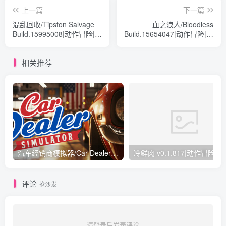
上一篇
下一篇
混乱回收/Tipston Salvage
血之浪人/Bloodless
Build.15995008|动作冒险|容
Build.15654047|动作冒险|容
量1.3GB|免安装绿色中文版
量1.6GB|免安装绿色中文版
相关推荐
汽车经销商模拟器/Car Dealer Simulator v20260613|模拟经营|容量20.1GB|免安装绿色中文版
冷鲜肉 v0.1.
评论
抢沙发
请登录后发表评论