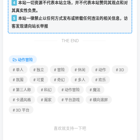
4
本站一切资源不代表本站立场，并不代表本站赞同其观点和对
其真实性负责。
5
本站一律禁止以任何方式发布或转载任何违法的相关信息，访
客发现请向站长举报
THE END
动作冒险
# 单人
# 独立
# 冒险
# 休闲
# 动作
# 3D
# 氛围
# 可爱
# 奇幻
# 多人
# 欢乐
# 第三人称
# 科幻
# 动作冒险
# 魔法
# 卡通风格
# 阖家
# 平台游戏
# 横向滚屏
# 3D 平台
喜欢就支持一下吧