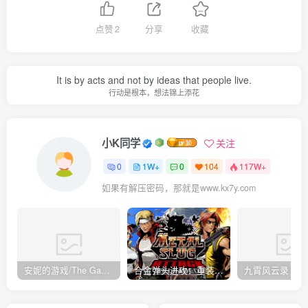
点赞
2
分享
收藏
It is by acts and not by ideas that people live.
行动是根本，想法锦上添花
小K同学
关注
0
1W+
0
104
117W+
如果有解压密码，那就是www.kx7y.com
安妮的游戏/The Game of Annie v0.99981|射击动作|容量14.6GB|免安装绿色中文版
合金弹头进攻：重装上阵/METAL SLUG ATTACK RELOADED Build.16214511|策略模拟|容量2.7GB|免安装绿色中文版