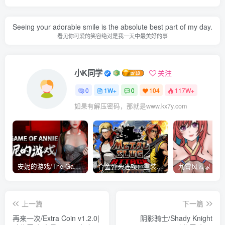
Seeing your adorable smile is the absolute best part of my day.
看见你可爱的笑容绝对是我一天中最美好的事
小K同学
关注
0
1W+
0
104
117W+
如果有解压密码，那就是www.kx7y.com
安妮的游戏/The Game of Annie v0.99981|射击动作|容量14.6GB|免安装绿色中文版
合金弹头进攻：重装上阵/METAL SLUG ATTACK RELOADED Build.16214511|策略模拟|容量2.7GB|免安装绿色中文版
上一篇
下一篇
再来一次/Extra Coin v1.2.0|
阴影骑士/Shady Knight