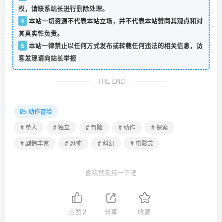
权，请联系站长进行删除处理。
4
本站一切资源不代表本站立场，并不代表本站赞同其观点和对
其真实性负责。
5
本站一律禁止以任何方式发布或转载任何违法的相关信息，访
客发现请向站长举报
THE END
动作冒险
# 单人
# 独立
# 冒险
# 动作
# 探索
# 剧情丰富
# 恐怖
# 科幻
# 电影式
喜欢就支持一下吧
点赞
2
分享
收藏