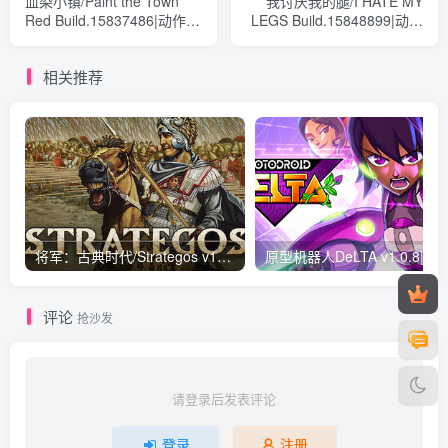
血染小镇/Paint the Town
我讨厌我的腿/I HATE MY
Red Build.15837486|动作冒
LEGS Build.15848899|动作
险|容量2.9GB|免安装绿色中
冒险|容量1GB|免安装绿色中
文版
文版
相关推荐
将军：古典时代/Strategos v1892|策略战棋|容量21.3GB|免安装绿色中文版
原型机器人DeLTA v1.0.8|动作冒险|容量4.
评论
抢沙发
请登录后发表评论
登录
注册