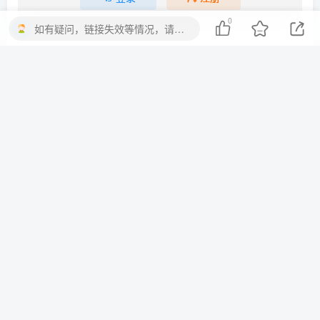
0
如有疑问，链接失效等情况，请留言。
暂无评论内容
友链申请
文章归档
免责声明
关于我们
Copyright © 2023 ·
MARK马克游戏
· 由Zibll主题强力驱动.