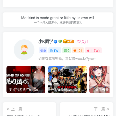
Mankind is made great or little by its own will.
一个人伟大或渺小，取决于他的意志力
小K同学
关注
0
1W+
0
104
117W+
如果有解压密码，那就是www.kx7y.com
安妮的游戏/The Game of Annie v0.99981|射击动作|容量14.6GB|免安装绿色中文版
合金弹头进攻：重装上阵/METAL SLUG ATTACK RELOADED Build.16214511|策略模拟|容量2.7GB|免安装绿色中文版
上一篇
下一篇