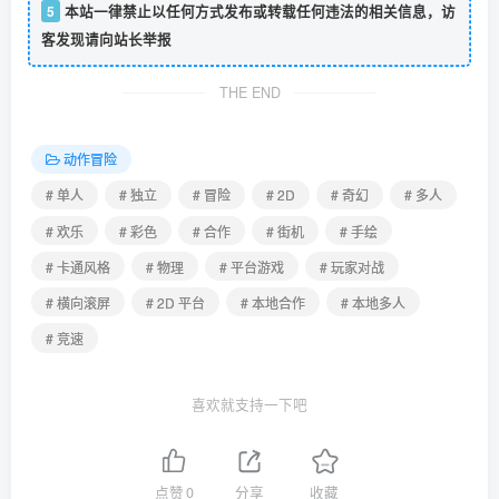
5
本站一律禁止以任何方式发布或转载任何违法的相关信息，访
客发现请向站长举报
THE END
动作冒险
# 单人
# 独立
# 冒险
# 2D
# 奇幻
# 多人
# 欢乐
# 彩色
# 合作
# 街机
# 手绘
# 卡通风格
# 物理
# 平台游戏
# 玩家对战
# 横向滚屏
# 2D 平台
# 本地合作
# 本地多人
# 竞速
喜欢就支持一下吧
点赞
0
分享
收藏