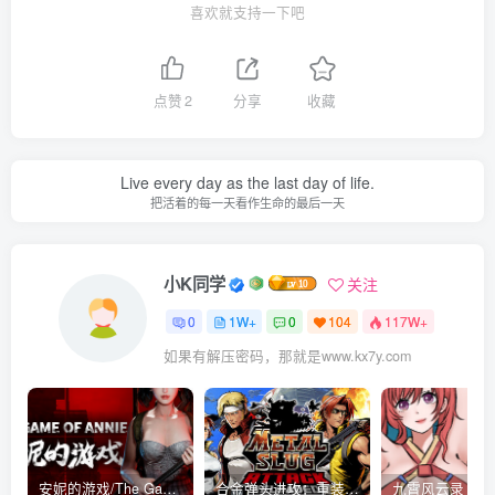
喜欢就支持一下吧
点赞
2
分享
收藏
Live every day as the last day of life.
把活着的每一天看作生命的最后一天
小K同学
关注
0
1W+
0
104
117W+
如果有解压密码，那就是www.kx7y.com
安妮的游戏/The Game of Annie v0.99981|射击动作|容量14.6GB|免安装绿色中文版
合金弹头进攻：重装上阵/METAL SLUG ATTACK RELOADED Build.16214511|策略模拟|容量2.7GB|免安装绿色中文版