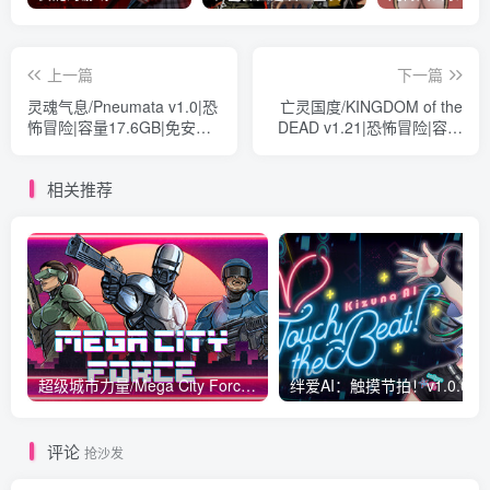
上一篇
下一篇
灵魂气息/Pneumata v1.0|恐
亡灵国度/KINGDOM of the
怖冒险|容量17.6GB|免安装
DEAD v1.21|恐怖冒险|容量
绿色英文版
1.6GB|免安装绿色中文版
相关推荐
超级城市力量/Mega City Force v1.09|动作冒险|容量1.1GB|免安装绿色中文版
绊爱
评论
抢沙发