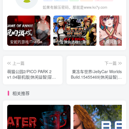
如果有解压密码，那就是www.kx7y.com
安妮的游戏/The Game of Annie v0.99981|射击动作|容量14.6GB|免安装绿色中文版
合金弹头进攻：重装上阵/METAL SLUG ATTACK RELOADED Build.16214511|策略模拟|容量2.7GB|免安装绿色中文版
上一篇
下一篇
萌猫公园2/PICO PARK 2
果冻车世界/JellyCar Worlds
v1.04联机版|休闲益智|容量
Build.15455469|休闲益智|容
253MB|免安装绿色中文版
量480MB|免安装绿色中文版
相关推荐