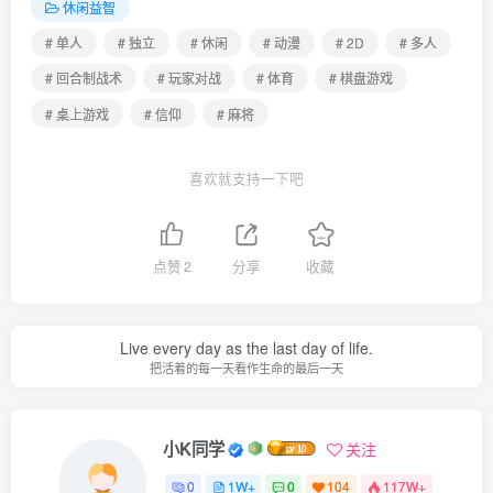
休闲益智
# 单人
# 独立
# 休闲
# 动漫
# 2D
# 多人
# 回合制战术
# 玩家对战
# 体育
# 棋盘游戏
# 桌上游戏
# 信仰
# 麻将
喜欢就支持一下吧
点赞
2
分享
收藏
Live every day as the last day of life.
把活着的每一天看作生命的最后一天
小K同学
关注
0
1W+
0
104
117W+