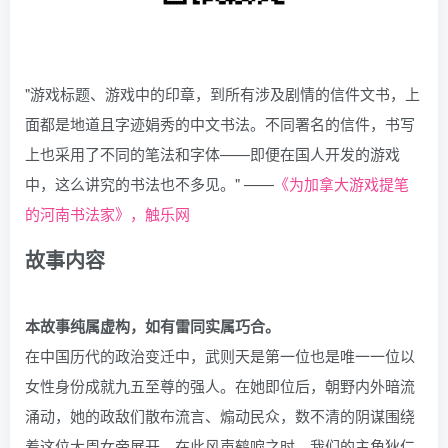
"游戏标题、游戏中的印章，到所有涉及剧情的信件文书，上
面都是地道且字迹娟秀的中文书法。不同署名的信件，书写
上也采用了不同的笔法和字体——即便在国人开发的游戏
中，这么讲究的书法也不多见。" ——
《为加拿大游戏提笔
的河南书法家》，触乐网
故事内容
本故事纯属虚构，如有雷同实属巧合。
在中国历代的政治变迁中，武则天是第一位也是唯一一位以
女性身份成就九五至尊的强人。在她即位后，朝野内外暗流
涌动，她的政敌们散布流言、煽动民众，数不清的阴谋围绕
着这位大周女帝展开。在此风声鹤唳之时，我们的主角狄仁