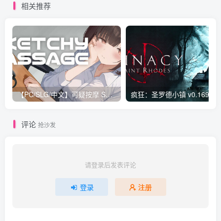
相关推荐
【PC/SLG/中文】可疑按摩 SKETCHY MASSAGE Build.18755000 STEAM官方中文版【815M】
疯狂：圣罗德小镇 v0.169
评论
抢沙发
请登录后发表评论
登录
注册