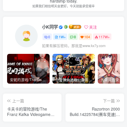
hardship today.
如果我们相信明天会更好，今天就能承受艰辛
小K同学
关注
0
1W+
0
104
117W+
如果有解压密码，那就是www.kx7y.com
安妮的游戏/The Game of Annie v0.99981|射击动作|容量14.6GB|免安装绿色中文版
合金弹头进攻：重装上阵/METAL SLUG ATTACK RELOADED Build.16214511|策略模拟|容量2.7GB|免安装绿色中文版
上一篇
下一篇
卡夫卡的冒险游戏/The
Razortron 2000
Franz Kafka Videogame
Build.14225784|赛车竞速|容
v1736211|解谜冒险|容量
量784MB|免安装绿色中文版
217MB|免安装绿色中文版