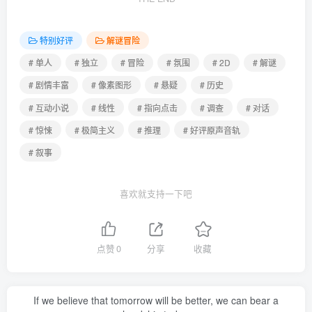
特别好评
解谜冒险
# 单人
# 独立
# 冒险
# 氛围
# 2D
# 解谜
# 剧情丰富
# 像素图形
# 悬疑
# 历史
# 互动小说
# 线性
# 指向点击
# 调查
# 对话
# 惊悚
# 极简主义
# 推理
# 好评原声音轨
# 叙事
喜欢就支持一下吧
点赞
0
分享
收藏
If we believe that tomorrow will be better, we can bear a