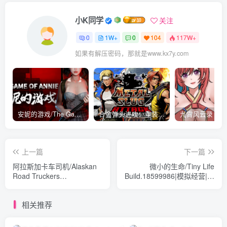
小K同学
关注
0
1W+
0
104
117W+
如果有解压密码，那就是www.kx7y.com
安妮的游戏/The Game of Annie v0.99981|射击动作|容量14.6GB|免安装绿色中文版
合金弹头进攻：重装上阵/METAL SLUG ATTACK RELOADED Build.16214511|策略模拟|容量2.7GB|免安装绿色中文版
上一篇
下一篇
阿拉斯加卡车司机/Alaskan
微小的生命/Tiny Life
Road Truckers
Build.18599986|模拟经营|容
Build.18450106|模拟经营|容
量469MB|免安装绿色中文版
量15.2GB|免安装绿色中文
相关推荐
版