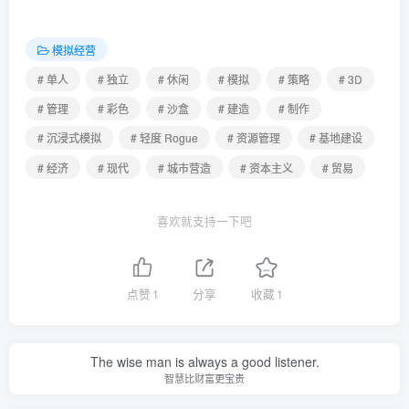
模拟经营
# 单人
# 独立
# 休闲
# 模拟
# 策略
# 3D
# 管理
# 彩色
# 沙盒
# 建造
# 制作
# 沉浸式模拟
# 轻度 Rogue
# 资源管理
# 基地建设
# 经济
# 现代
# 城市营造
# 资本主义
# 贸易
喜欢就支持一下吧
点赞
1
分享
收藏
1
The wise man is always a good listener.
智慧比财富更宝贵