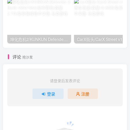
坤化危机2/KUNKUN Defender 2 Build.18507954|动作冒险|容量2.7G|免安装绿色中文版
CarX街头/
评论
抢沙发
请登录后发表评论
登录
注册