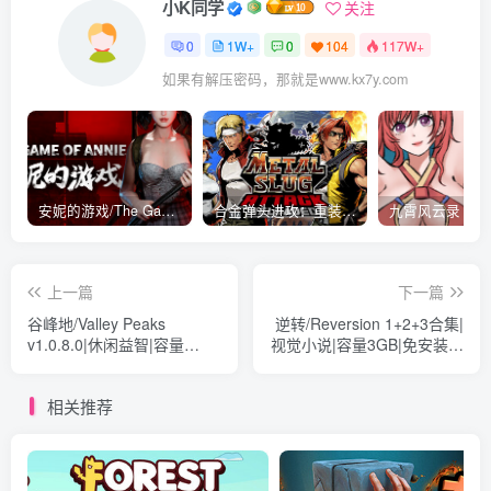
小K同学
关注
0
1W+
0
104
117W+
如果有解压密码，那就是www.kx7y.com
安妮的游戏/The Game of Annie v0.99981|射击动作|容量14.6GB|免安装绿色中文版
合金弹头进攻：重装上阵/METAL SLUG ATTACK RELOADED Build.16214511|策略模拟|容量2.7GB|免安装绿色中文版
上一篇
下一篇
谷峰地/Valley Peaks
逆转/Reversion 1+2+3合集|
v1.0.8.0|休闲益智|容量
视觉小说|容量3GB|免安装绿
4.8GB|免安装绿色中文版
色中文版
相关推荐