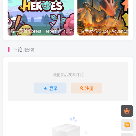
绿林英雄/Forest Heroes v1.4.1.8|策略战棋|容量1.1GB|免安装绿色中文版
有手就行/Sup
评论
抢沙发
请登录后发表评论
登录
注册