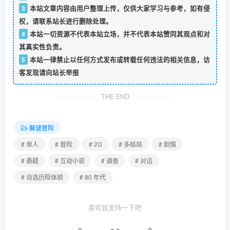
3
本站文章内容由用户整理上传，仅供大家学习与参考，如有侵
权，请联系站长进行删除处理。
4
本站一切资源不代表本站立场，并不代表本站赞同其观点和对
其真实性负责。
5
本站一律禁止以任何方式发布或转载任何违法的相关信息，访
客发现请向站长举报
THE END
解谜冒险
# 单人
# 冒险
# 2D
# 多结局
# 剧情
# 悬疑
# 互动小说
# 调查
# 对话
# 自选历险体验
# 80 年代
喜欢就支持一下吧