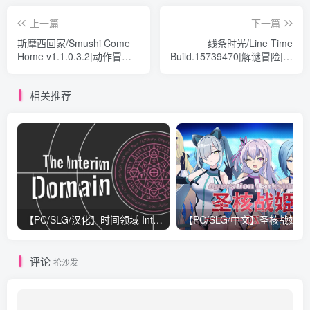
上一篇
下一篇
斯摩西回家/Smushi Come
线条时光/Line Time
Home v1.1.0.3.2|动作冒险|
Build.15739470|解谜冒险|容
容量820MB|免安装绿色中文
量1.1GB|免安装绿色中文版
版
相关推荐
【PC/SLG/汉化】时间领域 Interim Domain V0.16.0 汉化版【1.7G】
评论
抢沙发