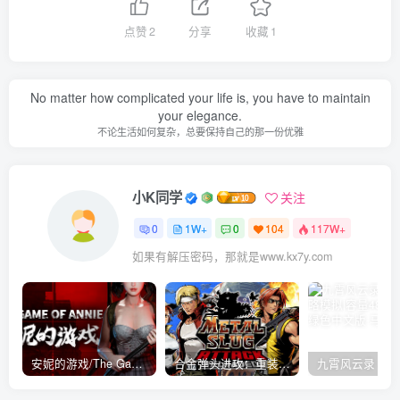
点赞
2
分享
收藏
1
No matter how complicated your life is, you have to maintain
your elegance.
不论生活如何复杂，总要保持自己的那一份优雅
小K同学
关注
0
1W+
0
104
117W+
如果有解压密码，那就是www.kx7y.com
安妮的游戏/The Game of Annie v0.99981|射击动作|容量14.6GB|免安装绿色中文版
合金弹头进攻：重装上阵/METAL SLUG ATTACK RELOADED Build.16214511|策略模拟|容量2.7GB|免安装绿色中文版