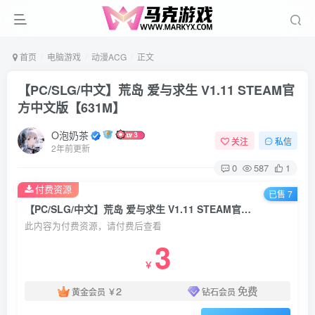
首页
电脑游戏
动漫ACG
正文
【PC/SLG/中文】荒岛 爱与求生 V1.11 STEAM官
方中文版【631M】
O泡奶茶
关注
私信
2年前更新
0
587
1
付费资源
已售 7
【PC/SLG/中文】荒岛 爱与求生 V1.11 STEAM官方中文版【631M】
此内容为付费资源，请付费后查看
3
￥
2
免费
黄金会员
￥
钻石会员