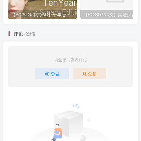
【PC/SLG/中文/3D】十年后的夏天 Build.12038833 STEAM官方中文版【4.2G】
【PC/SLG/中文】魔法少女
评论
抢沙发
请登录后发表评论
登录
注册