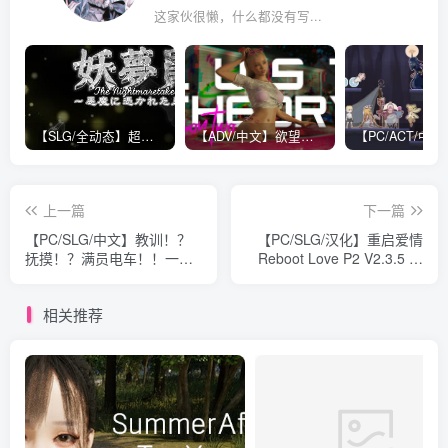
这家伙很懒，什么都没有写...
【SLG/全动态】超级互动：妖梦员~梦魇制造者 V1.5正式版【全CV/13.5G】
【ADV/中文】欲望理论 第二季 Lust Theory S2 V1.0.3 STEAM官方中文版【16.4G】
上一篇
下一篇
【PC/SLG/中文】教训！？
【PC/SLG/汉化】重启爱情
抚摸！？满员电车！！一之
Reboot Love P2 V2.3.5 汉
宫 美月编 官方中文版
化版【2.6G】
【1.2G】
相关推荐