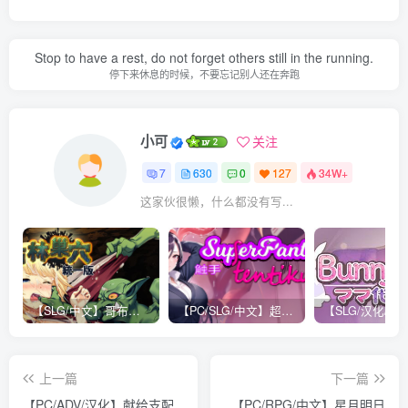
Stop to have a rest, do not forget others still in the running.
停下来休息的时候，不要忘记别人还在奔跑
小可
关注
7
630
0
127
34W+
这家伙很懒，什么都没有写...
【SLG/中文】哥布林巢穴：究极统一 V220322 STEAM官方中文版【3.3G】
【PC/SLG/中文】超级触手君 V1.06 STEAM官方中文版【600M】
上一篇
下一篇
【PC/ADV/汉化】献给支配
【PC/RPG/中文】星月明日