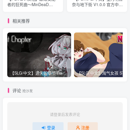
者的狂死曲～MinDeaD
奈与地下街 V1.0.0 官方中文
BlooD～V7 汉化版【1.2G】
版【1.7G】
相关推荐
【SLG/中文】遗失的章节 Roguelite卡牌 Build.11735601 STEAM官方中文版【682M】
评论
抢沙发
请登录后发表评论
登录
注册