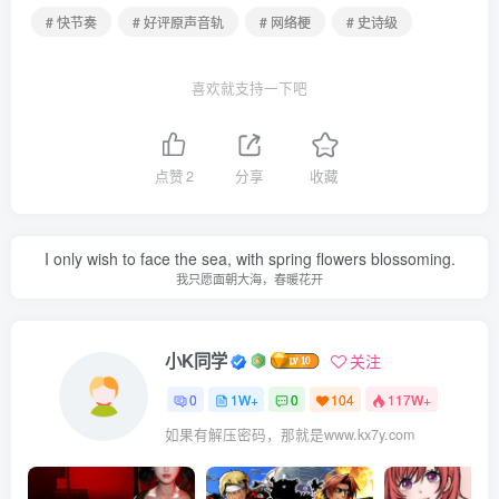
# 快节奏
# 好评原声音轨
# 网络梗
# 史诗级
喜欢就支持一下吧
点赞
2
分享
收藏
I only wish to face the sea, with spring flowers blossoming.
我只愿面朝大海，春暖花开
小K同学
关注
0
1W+
0
104
117W+
如果有解压密码，那就是www.kx7y.com