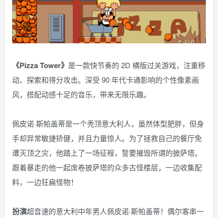
《Pizza Tower》
是一款快节奏的 2D 横版过关游戏，注重移
动、探索和得分攻击。深受 90 年代卡通影响的个性像素画
风，搭配动感十足的音乐，带来无限乐趣。
佩皮诺·斯帕盖蒂是一个秃顶意大利人，虽然体型肥胖，但身
手却异常敏捷矫健，并且力量惊人。为了拯救自己的餐厅免
遭灭顶之灾，他踏上了一场征程，誓要摧毁所谓的披萨塔。
跟着暴走的他一起席卷披萨塔的众多古怪楼层，一边收集配
料，一边狂扁怪物！
扮演
超音速的意大利中年男人佩皮诺·斯帕盖蒂！偶尔客串一