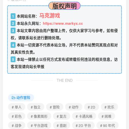
版权声明
马克游戏
1
本网站名称：
2
本站永久网址：
https://www.markyx.cc
3
本站文章内容由用户整理上传，仅供大家学习与参考，如有侵
权，请联系站长进行删除处理。
4
本站一切资源不代表本站立场，并不代表本站赞同其观点和对
其真实性负责。
5
本站一律禁止以任何方式发布或转载任何违法的相关信息，访
客发现请向站长举报
THE END
动作冒险
# 单人
# 独立
# 冒险
# 动作
# 2D
# 欢乐
# 彩色
# 像素图形
# 复古
# 卡通风格
# 困难
# 战争
# 平台游戏
# 喜剧
# 2D 平台
# 90 年代