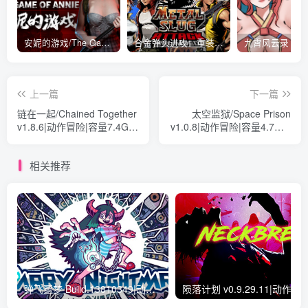
安妮的游戏/The Game of Annie v0.99981|射击动作|容量14.6GB|免安装绿色中文版
合金弹头进攻：重装上阵/METAL SLUG ATTACK RELOADED Build.16214511|策略模拟|容量2.7GB|免安装绿色中文版
上一篇
下一篇
链在一起/Chained Together
太空监狱/Space Prison
v1.8.6|动作冒险|容量7.4GB|
v1.0.8|动作冒险|容量4.7GB|
免安装绿色中文版
免安装绿色中文版
相关推荐
弹飞噩梦 Build.13810349|动作冒险|容量847MB|免安装绿色中文版
陨落计划 v0.9.29.11|动作冒险|容量4.2