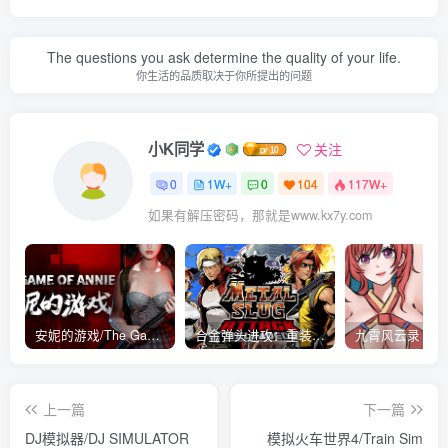
The questions you ask determine the quality of your life.
你生活的品质取决于你所提出的问题
小K同学
关注
0
1W+
0
104
117W+
如果有解压密码，那就是www.kx7y.com
安妮的游戏/The Game of Annie v0.99981|射击动作|容量14.6GB|免安装绿色中文版
合金弹头进攻：重装上阵/METAL SLUG ATTACK RELOADED Build.16214511|策略模拟|容量2.7GB|免安装绿色中文版
上一篇
下一篇
DJ模拟器/DJ SIMULATOR
模拟火车世界4/Train Sim