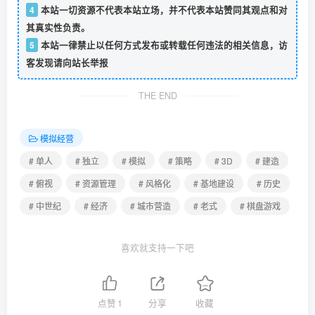
4
本站一切资源不代表本站立场，并不代表本站赞同其观点和对
其真实性负责。
5
本站一律禁止以任何方式发布或转载任何违法的相关信息，访
客发现请向站长举报
THE END
模拟经营
# 单人
# 独立
# 模拟
# 策略
# 3D
# 建造
# 俯视
# 资源管理
# 风格化
# 基地建设
# 历史
# 中世纪
# 经济
# 城市营造
# 老式
# 棋盘游戏
喜欢就支持一下吧
点赞
1
分享
收藏