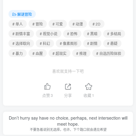
解谜冒险
# 单人
# 冒险
# 可爱
# 动漫
# 2D
# 剧情丰富
# 视觉小说
# 恐怖
# 黑暗
# 多结局
# 选择取向
# 科幻
# 像素图形
# 剧情
# 悬疑
# 暴力
# 血腥
# 超现实
# 推理
# 自选历险体验
喜欢就支持一下吧
点赞
3
分享
收藏
1
Don’t hurry say have no choice, perhaps, next intersection will
meet hope.
不要急着说别无选择，也许、下个路口就会遇见希望