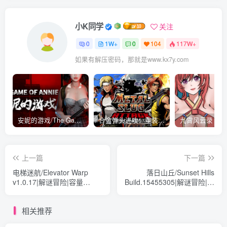
小K同学
关注
0
1W+
0
104
117W+
如果有解压密码，那就是www.kx7y.com
安妮的游戏/The Game of Annie v0.99981|射击动作|容量14.6GB|免安装绿色中文版
合金弹头进攻：重装上阵/METAL SLUG ATTACK RELOADED Build.16214511|策略模拟|容量2.7GB|免安装绿色中文版
上一篇
下一篇
电梯迷航/Elevator Warp
落日山丘/Sunset Hills
v1.0.17|解谜冒险|容量
Build.15455305|解谜冒险|容
4.8GB|免安装绿色中文版
量6.1GB|免安装绿色中文版
相关推荐