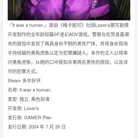
『It was a human.』是由《梅卡妮可》社团Loser/s撰写剧情
开发制作的全年龄短篇SF迷幻ADV游戏。警察在佐贺县嘉濑
市的旅馆中发现了两具身份不明的男性尸体，并将身处现场
手持线锯的勇魚虎魚认定为犯罪嫌疑人。本作的主人公将审
问勇魚虎魚，从她的口中获知杀害两名男性的原因，以及详
尽的犯罪方式。
Steam 多半好评
名称: It was a human.
类型: 独立, 角色扮演
开发商: Loser/s
发行商: GAMER Plan
发行日期: 2024 年 7 月 26 日