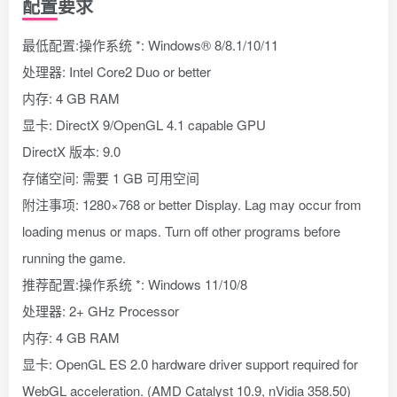
配置要求
最低配置:操作系统 *: Windows® 8/8.1/10/11
处理器: Intel Core2 Duo or better
内存: 4 GB RAM
显卡: DirectX 9/OpenGL 4.1 capable GPU
DirectX 版本: 9.0
存储空间: 需要 1 GB 可用空间
附注事项: 1280×768 or better Display. Lag may occur from
loading menus or maps. Turn off other programs before
running the game.
推荐配置:操作系统 *: Windows 11/10/8
处理器: 2+ GHz Processor
内存: 4 GB RAM
显卡: OpenGL ES 2.0 hardware driver support required for
WebGL acceleration. (AMD Catalyst 10.9, nVidia 358.50)