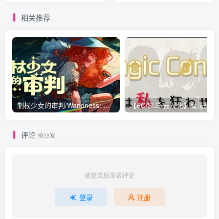
中文版
相关推荐
制杖少女的审判/Wandness: WandCraft Survivor Build.19931329|动作冒险|容量642M|免安装绿色中文版
【PC/SLG/云
评论
抢沙发
请登录后发表评论
登录
注册