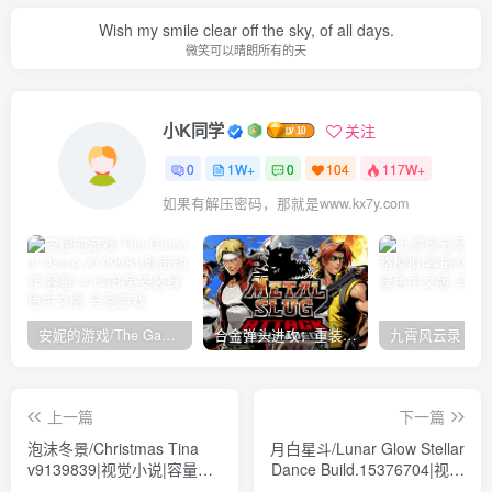
Wish my smile clear off the sky, of all days.
微笑可以晴朗所有的天
小K同学
关注
0
1W+
0
104
117W+
如果有解压密码，那就是www.kx7y.com
安妮的游戏/The Game of Annie v0.99981|射击动作|容量14.6GB|免安装绿色中文版
合金弹头进攻：重装上阵/METAL SLUG ATTACK RELOADED Build.16214511|策略模拟|容量2.7GB|免安装绿色中文版
上一篇
下一篇
泡沫冬景/Christmas Tina
月白星斗/Lunar Glow Stellar
v9139839|视觉小说|容量
Dance Build.15376704|视觉
1.8GB|免安装绿色中文版
小说|容量8.5GB|免安装绿色