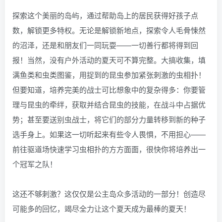
探索这个美丽的岛屿，通过帮助岛上的居民获得好孩子点
数，解锁更多特权。无论是解锁新地点，探索令人毛骨悚然
的沼泽，还是和朋友们一同玩耍——一切善行都将得到回
报！当然，没有户外活动的夏天可不算完整。大搞收集，填
满鱼类和虫类图鉴，用捉到的昆虫参加紧张刺激的虫相扑！
但要知道，培养完美的战士可比想象中的复杂得多：你要管
理与昆虫的牵绊，获取并结合昆虫的技能，在战斗中占据优
势；甚至要送别虫战士，将它们的部分力量转移到新的种子
选手身上。如果这一切听起来有些令人畏惧，不用担心——
前往驱道场快速学习虫相扑的方方面面，很快你将培养出一
个冠军之队！
这还不够刺激？这仅仅是公主岛众多活动的一部分！创造尽
可能多的回忆，竭尽全力让这个夏天成为最棒的夏天！