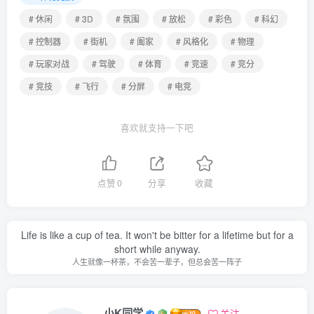
# 休闲
# 3D
# 氛围
# 放松
# 彩色
# 科幻
# 控制器
# 街机
# 阖家
# 风格化
# 物理
# 玩家对战
# 驾驶
# 体育
# 竞速
# 竞分
# 竞技
# 飞行
# 分屏
# 电竞
喜欢就支持一下吧
点赞
0
分享
收藏
Life is like a cup of tea. It won't be bitter for a lifetime but for a
short while anyway.
人生就像一杯茶，不会苦一辈子，但总会苦一阵子
小K同学
关注