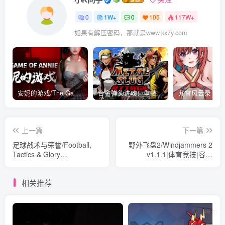
0
1W+
0
105
117W+
如果有解压密码，那就是www.kx7y.com
安妮的游戏/The Game of Annie v0.99981|射击动作|容量14.6GB|免安装绿色中文版
合金弹头进攻：重装上阵/METAL SLUG ATTACK RELOADED Build.16214511|策略模拟|容量2.7GB|免安装绿色中文版
上一篇
下一篇
足球战术与荣誉/Football,
野外飞盘2/Windjammers 2
Tactics & Glory
v1.1.1|体育竞技|容量
Build.14945392|体育竞技|容
493MB|免安装绿色中文版
量1.5GB|免安装绿色中文版
相关推荐