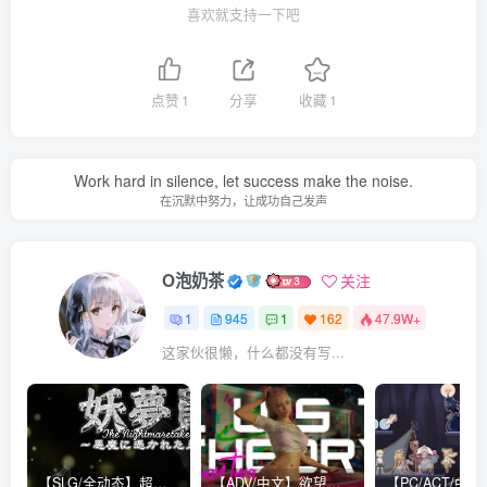
喜欢就支持一下吧
点赞
1
分享
收藏
1
Work hard in silence, let success make the noise.
在沉默中努力，让成功自己发声
O泡奶茶
关注
1
945
1
162
47.9W+
这家伙很懒，什么都没有写...
【SLG/全动态】超级互动：妖梦员~梦魇制造者 V1.5正式版【全CV/13.5G】
【ADV/中文】欲望理论 第二季 Lust Theory S2 V1.0.3 STEAM官方中文版【16.4G】