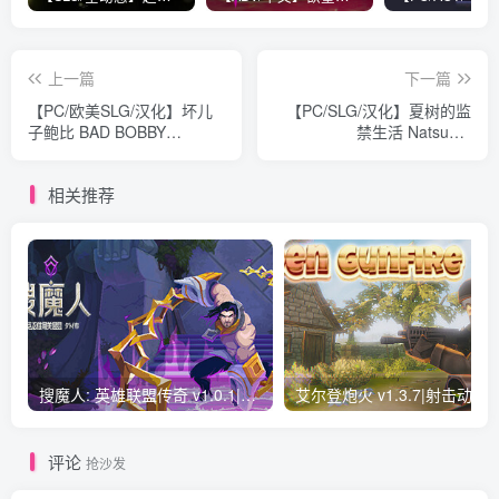
上一篇
下一篇
【PC/欧美SLG/汉化】坏儿
【PC/SLG/汉化】夏树的监
子鲍比 BAD BOBBY
禁生活 Natsuki's
SAGA:DARK PATH
Imprisonment
V0.15.4889 汉化版
V1.11【337M】
相关推荐
【630M】
搜魔人: 英雄联盟传奇 v1.0.1|动作冒险|容量3.2GB|免安装绿色中文版
艾尔登炮火 v1.3.7|射
评论
抢沙发