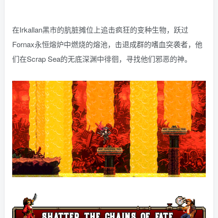
在Irkallan黑市的肮脏摊位上追击疯狂的变种生物，跃过
Fornax永恒熔炉中燃烧的熔池，击退成群的嗜血突袭者，他
们在Scrap Sea的无底深渊中徘徊，寻找他们邪恶的神。