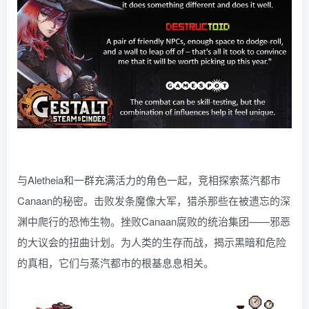
与Aletheia和一群充满活力的角色一起，竞相探索蒸汽都市
Canaan的秘密。击败发条魔像大军，猎杀那些在被遗忘的深
渊中爬行的恐怖生物。挫败Canaan腐败的统治集团——邪恶
的大议会的扭曲计划。为人类的生存而战，揭示黑暗和危险
的真相，它们与蒸汽都市的根基息息相关。