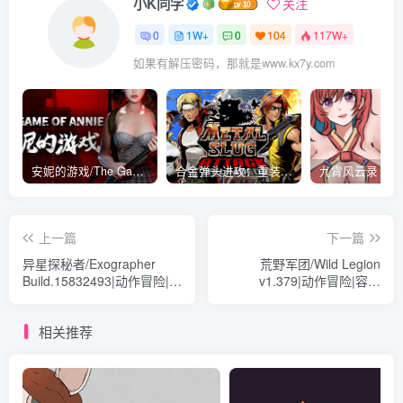
小K同学
关注
0
1W+
0
104
117W+
如果有解压密码，那就是www.kx7y.com
安妮的游戏/The Game of Annie v0.99981|射击动作|容量14.6GB|免安装绿色中文版
合金弹头进攻：重装上阵/METAL SLUG ATTACK RELOADED Build.16214511|策略模拟|容量2.7GB|免安装绿色中文版
上一篇
下一篇
异星探秘者/Exographer
荒野军团/Wild Legion
Build.15832493|动作冒险|容
v1.379|动作冒险|容量
量3.1GB|免安装绿色中文版
276MB|免安装绿色中文版
相关推荐