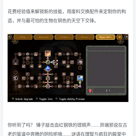
花费经验值来解锁新的技能，用废料交换配件来定制你的构
造，并与最可怕的生物在铜色的天空下交锋。
你听到了吗？ 锤子敲击血红钢铁的铿锵声……异端邪说在古
老的管道中奔腾的阴险呢喃……谜语在理智与疯狂的殿堂中