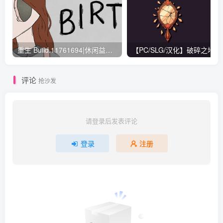
重生 Build.11761694|休闲益智|容量400MB|免安装绿色中文版
【PC/SLG/汉化】破
评论
抢沙发
请登录后发表评论
登录
注册