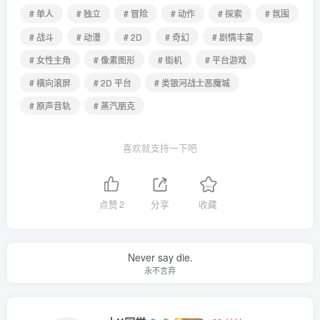
# 单人
# 独立
# 冒险
# 动作
# 探索
# 氛围
# 战斗
# 动漫
# 2D
# 奇幻
# 剧情丰富
# 女性主角
# 像素图形
# 街机
# 平台游戏
# 横向滚屏
# 2D 平台
# 类银河战士恶魔城
# 原声音轨
# 蒸汽朋克
喜欢就支持一下吧
点赞
2
分享
收藏
Never say die.
永不言弃