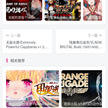
安妮的游戏/The Game of Annie v0.99981|射击动作|容量14.6GB|免安装绿色中文版
合金弹头进攻：重装上阵/METAL SLUG ATTACK RELOADED Build.16214511|策略模拟|容量2.7GB|免安装绿色中文版
上一篇
下一篇
无敌水豚/Extremely
残暴弗拉迪克/VLADiK
Powerful Capybaras v1.2.1|
BRUTAL Build.15651406|射
动作冒险|容量1.2GB|免安装
击动作|容量13.5GB|免安装
绿色中文版
绿色中文版
相关推荐
赫炎的印加诺克/Fullvoice ReBORN Build.4772894|动作冒险|容量6.9GB|免安装绿色中文版
奇异小队 v1.47