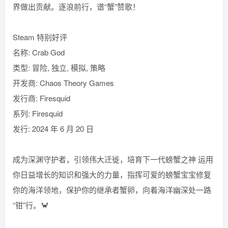
界做出贡献。逐浪前行，谱“蟹”赞歌！
Steam 特别好评
名称: Crab God
类型: 冒险, 独立, 模拟, 策略
开发商: Chaos Theory Games
发行商: Firesquid
系列: Firesquid
发行: 2024 年 6 月 20 日
成为深渊守护者，引领伟大迁徙，培育下一代螃蟹之神 运用
你日益增长的知识和强大的力量，指挥可爱的螃蟹宝宝修复
你的海洋领地，保护你的继承者蟹卵，向着海洋幽深处一路
“钳”行。🦀