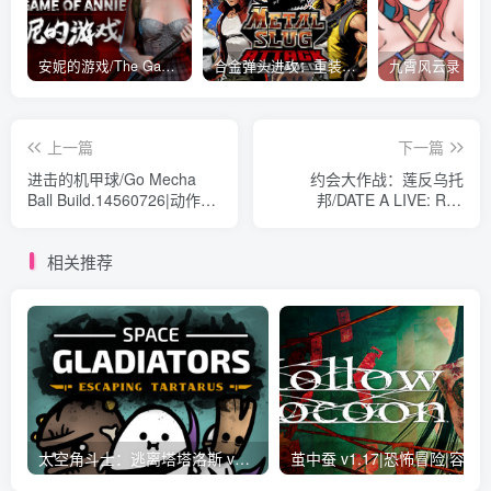
安妮的游戏/The Game of Annie v0.99981|射击动作|容量14.6GB|免安装绿色中文版
合金弹头进攻：重装上阵/METAL SLUG ATTACK RELOADED Build.16214511|策略模拟|容量2.7GB|免安装绿色中文版
上一篇
下一篇
进击的机甲球/Go Mecha
约会大作战：莲反乌托
Ball Build.14560726|动作冒
邦/DATE A LIVE: Ren
险|容量8.4GB|免安装绿色中
Dystopia v1.0.0|视觉小说|容
文版
量4.6GB|免安装绿色中文版
相关推荐
太空角斗士：逃离塔塔洛斯 v1.0.0|动作冒险|容量320MB|免安装绿色中文版