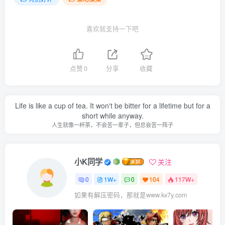
喜欢就支持一下吧
点赞
0
分享
收藏
Life is like a cup of tea. It won't be bitter for a lifetime but for a
short while anyway.
人生就像一杯茶，不会苦一辈子，但总会苦一阵子
小K同学
关注
0
1W+
0
104
117W+
如果有解压密码，那就是www.kx7y.com