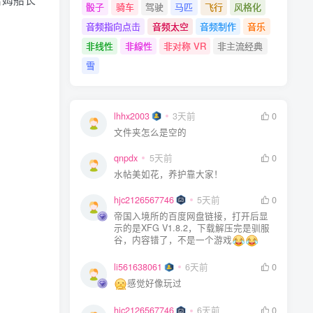
骰子
骑车
驾驶
马匹
飞行
风格化
音频指向点击
音频太空
音频制作
音乐
非线性
非線性
非对称 VR
非主流经典
雪
lhhx2003
3天前
0
文件夹怎么是空的
qnpdx
5天前
0
水帖美如花，养护靠大家！
hjc2126567746
5天前
0
帝国入境所的百度网盘链接，打开后显
示的是XFG V1.8.2，下载解压完是驯服
谷，内容错了，不是一个游戏
li561638061
6天前
0
感觉好像玩过
hjc2126567746
6天前
0