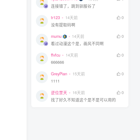
连接错了，跳到驯服谷了
tr123
14天前
0
没有提取码啊
mumu
14天前
0
看过动漫这个是，画风不同啊
ffvfcu
14天前
0
666666
GreyPian
15天前
0
1111
逆位罡天
16天前
0
找了好久不知道这个是不是可以用的