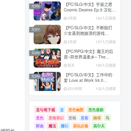
【PC/SLG/中文】宇宙之愿
TOP6
Cosmic Desires Ep.9 汉化版
【5.2GB】
5天前
143人已阅读
【PC/SLG/中文】不断殴打
TOP7
少女直到她崩溃的游戏
V1.0.0 汉化版【473MB】
2天前
137人已阅读
【PC/RPG/中文】魔王的后
TOP8
宫~异世界温柔乡~ The
Demon King: Harem
前天
130人已阅读
Build.24371582 STEAM官
方中文版【1.6GB】
【PC/SLG/中文】工作中的
TOP9
爱 Love at Work V4.0
STEAM官方中文版
22小时前
122人已阅读
【3.1GB】
龙与地下城
龙
黑色幽默
黑色喜剧
黑色
黑暗奇幻
黑暗
黑客
麻将
鸟
鲜血
魔法
魔幻
高玩必备
高尔夫
吉姆船长