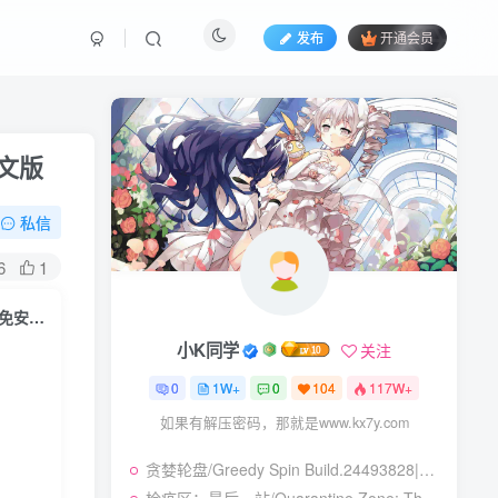
发布
开通会员
中文版
私信
6
1
勇者大陆海盗/Braveland Pirate Build.11372674|策略战棋|容量585MB|免安装绿色中文版
小K同学
关注
0
1W+
0
104
117W+
如果有解压密码，那就是www.kx7y.com
贪婪轮盘/Greedy Spin Build.24493828|策略战棋|容量247B|免安装绿色中文版