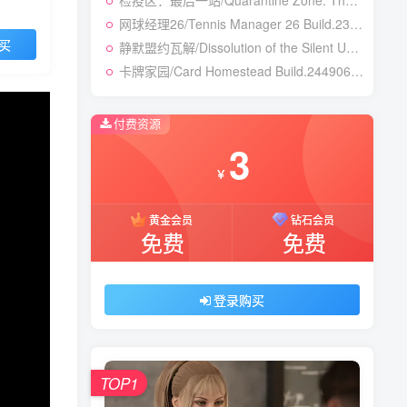
检疫区：最后一站/Quarantine Zone: The Last Check v1.1.13.1981|模拟经营|容量12.7GB|免安装绿色中文版
网球经理26/Tennis Manager 26 Build.23764728|体育竞速|容量4.1GB|免安装绿色中文版
买
静默盟约瓦解/Dissolution of the Silent Union Build.24450155|恐怖冒险|容量1GB|免安装绿色中文版
卡牌家园/Card Homestead Build.24490632|策略战棋|容量1.3GB|免安装绿色中文版
付费资源
3
￥
黄金会员
钻石会员
免费
免费
登录购买
TOP1