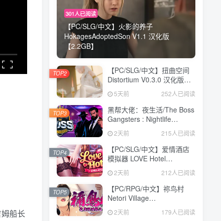
301人已阅读
【PC/SLG/中文】火影的养子
HokagesAdoptedSon V1.1 汉化版
【2.2GB】
【PC/SLG/中文】扭曲空间
TOP2
Distortium V0.3.0 汉化版
【4.5GB】
5天前
252人已阅读
黑帮大佬：夜生活/The Boss
TOP3
Gangsters : Nightlife
Build.21376939|模拟经营|容
2天前
215人已阅读
量8.4GB|免安装绿色中文版
【PC/SLG/中文】爱情酒店
TOP4
模拟器 LOVE Hotel
Simulator Build.24183576
2天前
212人已阅读
STEAM官方中文版
【4.8GB】
【PC/RPG/中文】祢鸟村
TOP5
Netori Village
Build.24194835 STEAM官
2天前
179人已阅读
吉姆船长
方中文版【540MB】